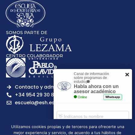
SOMOS PARTE DE
CENTRO COLABORADOR
Canal de información
sobre programas de
estudio🎓
Contacto y admisiones
Habla ahora con un
asesor académico
+34 954 29 30 81
Online
Whatsapp
escuela@esh.es
Utilizamos cookies propias y de terceros para ofrecerte una
mejor experiencia y servicio, de acuerdo a tus hábitos de
Aviso legal
Política de Privacidad
Política de Cookies