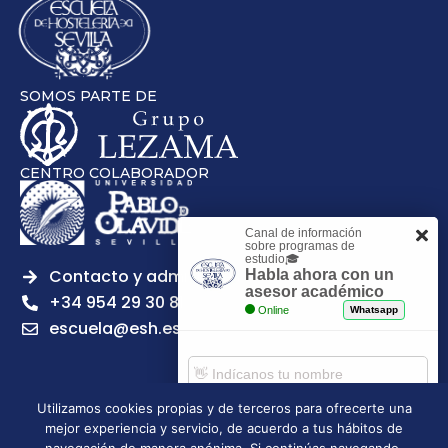
SOMOS PARTE DE
CENTRO COLABORADOR
Canal de información
sobre programas de
estudio🎓
Contacto y admisiones
Habla ahora con un
asesor académico
+34 954 29 30 81
Online
Whatsapp
escuela@esh.es
Utilizamos cookies propias y de terceros para ofrecerte una
mejor experiencia y servicio, de acuerdo a tus hábitos de
Aviso legal
Política de Privacidad
Política de Cookies
Comenzar chat