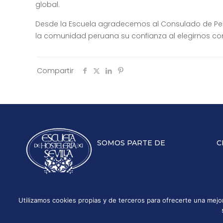
global.
Desde la Escuela agradecemos al Consulado de Perú
la comunidad peruana su confianza al elegirnos c
Compartir
SOMOS PARTE DE
C
Utilizamos cookies propias y de terceros para ofrecerte una mej
Aviso legal
Políti
Escuela Superior de Hostelería de Sevilla | 2026 | Todo