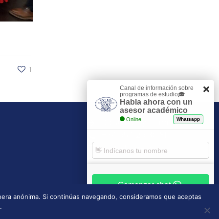
1
Canal de información sobre
programas de estudio🎓
Habla ahora con un
asesor académico
Online
Whatsapp
Contacto y admisiones
+34 954 29 30 81
escuela@esh.es
Comenzar chat
manera anónima. Si continúas navegando, consideramos que aceptas
.
Tablón de anuncios