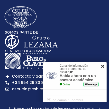
SOMOS PARTE DE
CENTRO COLABORADOR
Canal de información
sobre programas de
estudio🎓
Contacto y admisiones
Habla ahora con un
asesor académico
+34 954 29 30 81
Online
Whatsapp
escuela@esh.es
Utilizamos cookies propias y de terceros para ofrecerte una