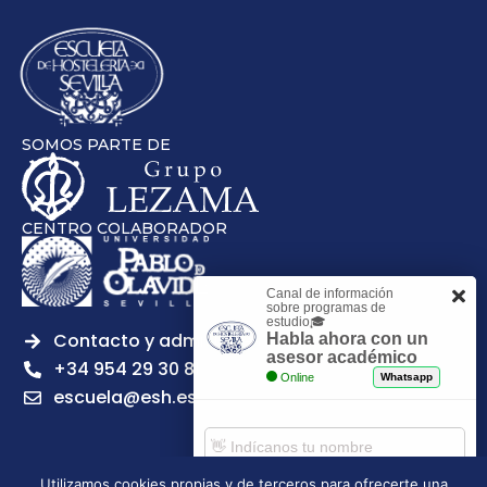
SOMOS PARTE DE
CENTRO COLABORADOR
Canal de información
sobre programas de
estudio🎓
Contacto y admisiones
Habla ahora con un
asesor académico
+34 954 29 30 81
Online
Whatsapp
escuela@esh.es
Utilizamos cookies propias y de terceros para ofrecerte una