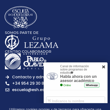
SOMOS PARTE DE
CENTRO COLABORADOR
Canal de información
sobre programas de
estudio🎓
Contacto y admisiones
Habla ahora con un
asesor académico
+34 954 29 30 81
Online
Whatsapp
escuela@esh.es
Utilizamos cookies propias y de terceros para ofrecerte una