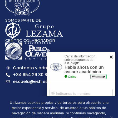
SOMOS PARTE DE
CENTRO COLABORADOR
Canal de información
sobre programas de
estudio🎓
Contacto y admisiones
Habla ahora con un
asesor académico
+34 954 29 30 81
Online
Whatsapp
escuela@esh.es
Utilizamos cookies propias y de terceros para ofrecerte una
mejor experiencia y servicio, de acuerdo a tus hábitos de
Aviso legal
Política de Privacidad
Política de Cookies
Comenzar chat
navegación de manera anónima. Si continúas navegando,
Política de calidad
Tablón de anuncios