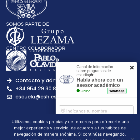
SOMOS PARTE DE
CENTRO COLABORADOR
Canal de información
sobre programas de
estudio🎓
Contacto y admisiones
Habla ahora con un
asesor académico
+34 954 29 30 81
Online
Whatsapp
escuela@esh.es
Utilizamos cookies propias y de terceros para ofrecerte una
mejor experiencia y servicio, de acuerdo a tus hábitos de
Aviso legal
Política de Privacidad
Política de Cookies
Comenzar chat
navegación de manera anónima. Si continúas navegando,
Política de calidad
Tablón de anuncios