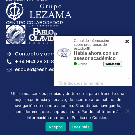
CENTRO COLABORADOR
Canal de información
sobre programas de
estudio🎓
Contacto y admisiones
Habla ahora con un
asesor académico
+34 954 29 30 81
Online
Whatsapp
escuela@esh.es
Utilizamos cookies propias y de terceros para ofrecerte una
mejor experiencia y servicio, de acuerdo a tus hábitos de
Aviso legal
Política de Privacidad
Política de Cookies
Comenzar chat
navegación de manera anónima. Si continúas navegando,
Política de calidad
Tablón de anuncios
consideramos que aceptas su uso. Puedes obtener más
Escuela Superior de Hostelería de Sevilla | 2026 | Todos los
información en nuestra Política de Cookies.
derechos reservados
Acepto
Leer más