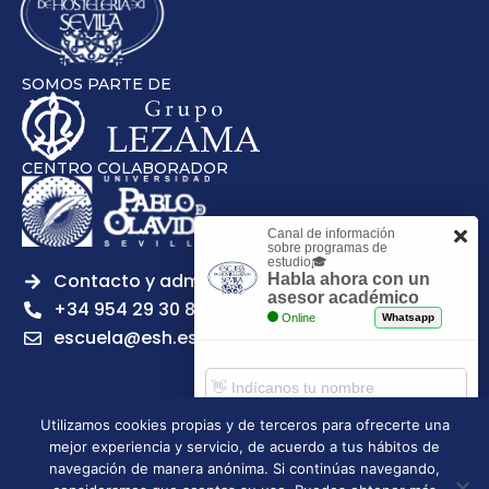
SOMOS PARTE DE
CENTRO COLABORADOR
Canal de información
sobre programas de
estudio🎓
Contacto y admisiones
Habla ahora con un
asesor académico
+34 954 29 30 81
Online
Whatsapp
escuela@esh.es
Utilizamos cookies propias y de terceros para ofrecerte una
mejor experiencia y servicio, de acuerdo a tus hábitos de
Aviso legal
Política de Privacidad
Política de Cookies
Comenzar chat
navegación de manera anónima. Si continúas navegando,
Política de calidad
Tablón de anuncios