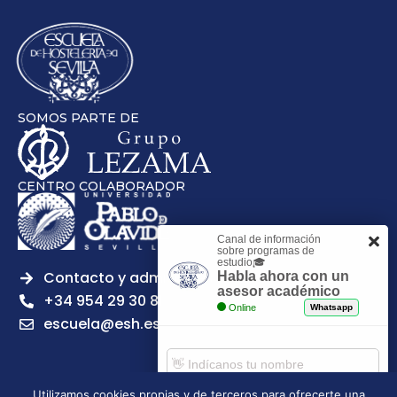
SOMOS PARTE DE
CENTRO COLABORADOR
Canal de información
sobre programas de
estudio🎓
Contacto y admisiones
Habla ahora con un
asesor académico
+34 954 29 30 81
Online
Whatsapp
escuela@esh.es
Utilizamos cookies propias y de terceros para ofrecerte una