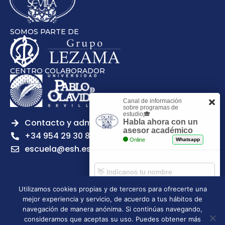
SOMOS PARTE DE
CENTRO COLABORADOR
Canal de información
sobre programas de
estudio🎓
Contacto y admisiones
Habla ahora con un
asesor académico
+34 954 29 30 81
Online
Whatsapp
escuela@esh.es
Utilizamos cookies propias y de terceros para ofrecerte una
mejor experiencia y servicio, de acuerdo a tus hábitos de
Aviso legal
Política de Privacidad
Política de Cookies
Comenzar chat
navegación de manera anónima. Si continúas navegando,
Política de calidad
Tablón de anuncios
consideramos que aceptas su uso. Puedes obtener más