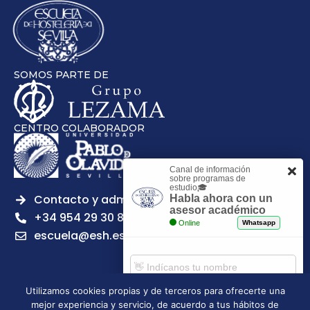
SOMOS PARTE DE
CENTRO COLABORADOR
Canal de información
sobre programas de
estudio🎓
Contacto y admisiones
Habla ahora con un
asesor académico
+34 954 29 30 81
Online
Whatsapp
escuela@esh.es
Utilizamos cookies propias y de terceros para ofrecerte una
mejor experiencia y servicio, de acuerdo a tus hábitos de
Aviso legal
Política de Privacidad
Política de Cookies