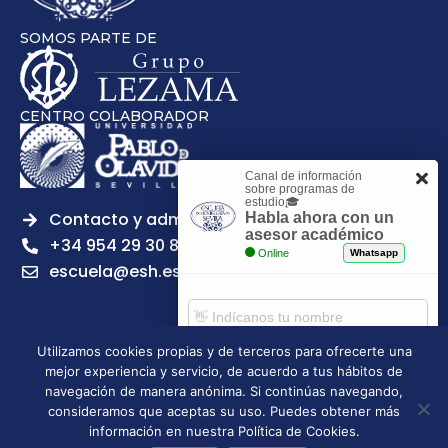
SOMOS PARTE DE
CENTRO COLABORADOR
Canal de información
sobre programas de
estudio🎓
Contacto y admisiones
Habla ahora con un
asesor académico
+34 954 29 30 81
Online
Whatsapp
escuela@esh.es
Utilizamos cookies propias y de terceros para ofrecerte una
mejor experiencia y servicio, de acuerdo a tus hábitos de
Aviso legal
Política de Privacidad
Política de Cookies
Comenzar chat
navegación de manera anónima. Si continúas navegando,
Política de calidad
Tablón de anuncios
consideramos que aceptas su uso. Puedes obtener más
Escuela Superior de Hostelería de Sevilla | 2026 | Todos los
información en nuestra Política de Cookies.