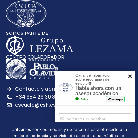
SOMOS PARTE DE
CENTRO COLABORADOR
Canal de información
sobre programas de
estudio🎓
Contacto y admisiones
Habla ahora con un
asesor académico
+34 954 29 30 81
Online
Whatsapp
escuela@esh.es
Utilizamos cookies propias y de terceros para ofrecerte una
mejor experiencia y servicio, de acuerdo a tus hábitos de
Aviso legal
Política de Privacidad
Política de Cookies