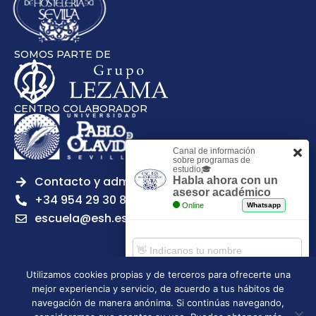
SOMOS PARTE DE
CENTRO COLABORADOR
Canal de información
sobre programas de
estudio🎓
Contacto y admisiones
Habla ahora con un
asesor académico
+34 954 29 30 81
Online
Whatsapp
escuela@esh.es
Utilizamos cookies propias y de terceros para ofrecerte una
mejor experiencia y servicio, de acuerdo a tus hábitos de
Aviso legal
Política de Privacidad
Política de Cookies
Comenzar chat
navegación de manera anónima. Si continúas navegando,
Política de calidad
Tablón de anuncios