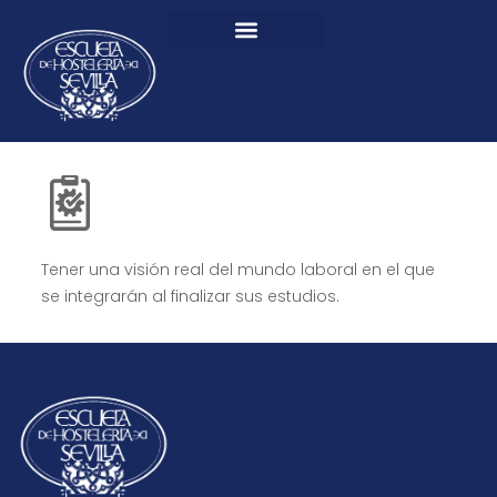
Tener una visión real del mundo laboral en el que
se integrarán al finalizar sus estudios.