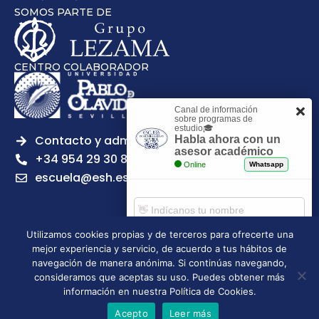
SOMOS PARTE DE
CENTRO COLABORADOR
Canal de información
sobre programas de
estudio🎓
Contacto y admisiones
Habla ahora con un
asesor académico
+34 954 29 30 81
Online
Whatsapp
escuela@esh.es
Utilizamos cookies propias y de terceros para ofrecerte una
mejor experiencia y servicio, de acuerdo a tus hábitos de
Aviso legal
Política de Privacidad
Política de Cookies
Comenzar chat
navegación de manera anónima. Si continúas navegando,
Política de calidad
Tablón de anuncios
consideramos que aceptas su uso. Puedes obtener más
Escuela Superior de Hostelería de Sevilla | 2026 | Todos los
información en nuestra Política de Cookies.
derechos reservados
Acepto
Leer más