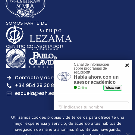
SOMOS PARTE DE
CENTRO COLABORADOR
Canal de información
sobre programas de
estudio🎓
Contacto y admisiones
Habla ahora con un
asesor académico
+34 954 29 30 81
Online
Whatsapp
escuela@esh.es
Utilizamos cookies propias y de terceros para ofrecerte una
mejor experiencia y servicio, de acuerdo a tus hábitos de
Aviso legal
Política de Privacidad
Política de Cookies
Comenzar chat
navegación de manera anónima. Si continúas navegando,
Política de calidad
Tablón de anuncios