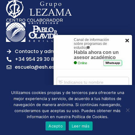
CENTRO COLABORADOR
Canal de información
sobre programas de
estudio🎓
Contacto y admisiones
Habla ahora con un
asesor académico
+34 954 29 30 81
Online
Whatsapp
escuela@esh.es
Utilizamos cookies propias y de terceros para ofrecerte una
mejor experiencia y servicio, de acuerdo a tus hábitos de
Aviso legal
Política de Privacidad
Política de Cookies
Comenzar chat
navegación de manera anónima. Si continúas navegando,
Política de calidad
Tablón de anuncios
consideramos que aceptas su uso. Puedes obtener más
Escuela Superior de Hostelería de Sevilla | 2026 | Todos los
información en nuestra Política de Cookies.
derechos reservados
Acepto
Leer más