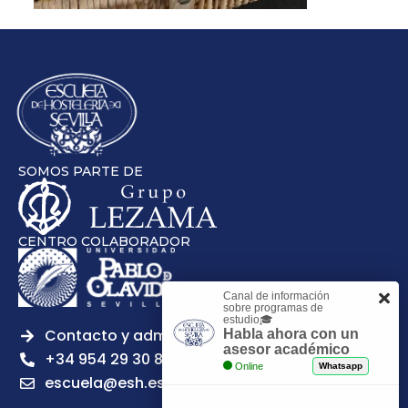
SOMOS PARTE DE
CENTRO COLABORADOR
Canal de información
sobre programas de
estudio🎓
Contacto y admisiones
Habla ahora con un
asesor académico
+34 954 29 30 81
Online
Whatsapp
escuela@esh.es