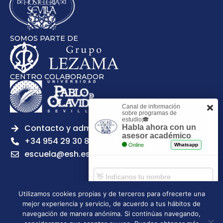
SOMOS PARTE DE
CENTRO COLABORADOR
Canal de información
sobre programas de
estudio🎓
Contacto y admisiones
Habla ahora con un
asesor académico
+34 954 29 30 81
Online
Whatsapp
escuela@esh.es
Utilizamos cookies propias y de terceros para ofrecerte una
mejor experiencia y servicio, de acuerdo a tus hábitos de
Aviso legal
Política de Privacidad
Política de Cookies
Comenzar chat
navegación de manera anónima. Si continúas navegando,
Política de calidad
Tablón de anuncios