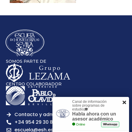
SOMOS PARTE DE
CENTRO COLABORADOR
Canal de información
sobre programas de
estudio🎓
Contacto y admisiones
Habla ahora con un
asesor académico
+34 954 29 30 81
Online
Whatsapp
escuela@esh.es