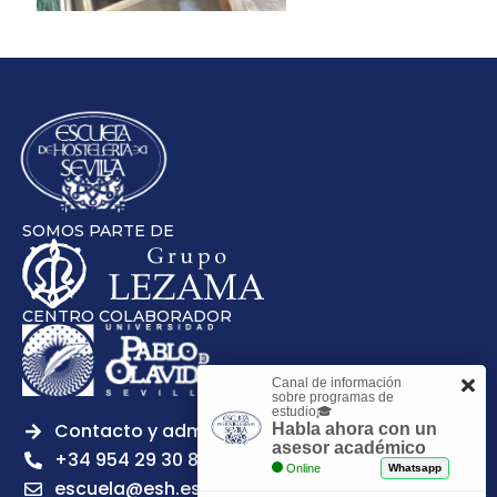
SOMOS PARTE DE
CENTRO COLABORADOR
Canal de información
sobre programas de
estudio🎓
Contacto y admisiones
Habla ahora con un
asesor académico
+34 954 29 30 81
Online
Whatsapp
escuela@esh.es