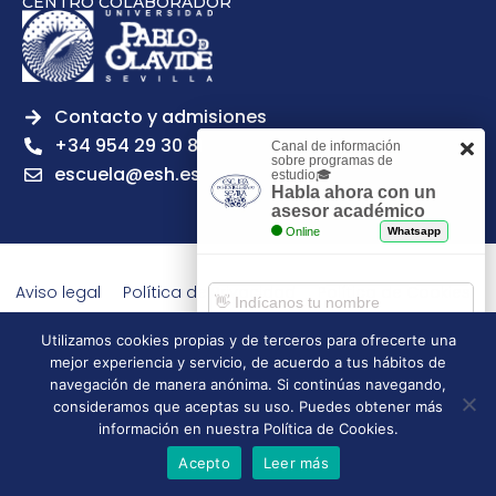
CENTRO COLABORADOR
Contacto y admisiones
+34 954 29 30 81
Canal de información
sobre programas de
escuela@esh.es
estudio🎓
Habla ahora con un
asesor académico
Online
Whatsapp
Aviso legal
Política de Privacidad
Política de Cookies
Política de calidad
Tablón de anuncios
Utilizamos cookies propias y de terceros para ofrecerte una
Escuela Superior de Hostelería de Sevilla | 2026 | Todos los
mejor experiencia y servicio, de acuerdo a tus hábitos de
derechos reservados
Comenzar chat
navegación de manera anónima. Si continúas navegando,
consideramos que aceptas su uso. Puedes obtener más
información en nuestra Política de Cookies.
Acepto
Leer más