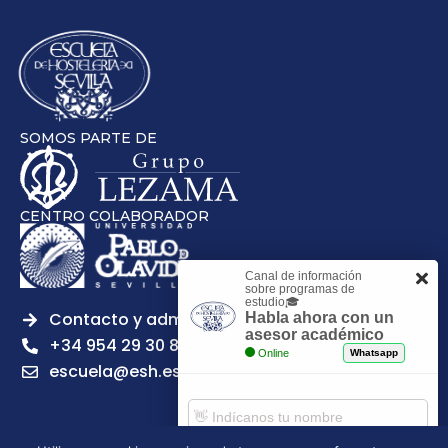
SOMOS PARTE DE
CENTRO COLABORADOR
Canal de información
sobre programas de
estudio🎓
Contacto y admisiones
Habla ahora con un
asesor académico
+34 954 29 30 81
Online
Whatsapp
escuela@esh.es