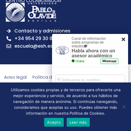
CENTRO COLABORADOR
Contacto y admisiones
+34 954 29 30 81
Canal de información
sobre programas de
escuela@esh.es
estudio🎓
Habla ahora con un
asesor académico
Online
Whatsapp
Aviso legal
Política de Privacidad
Política de Cookies
Política de calidad
Tablón de anuncios
Utilizamos cookies propias y de terceros para ofrecerte una
Escuela Superior de Hostelería de Sevilla | 2026 | Todos los
mejor experiencia y servicio, de acuerdo a tus hábitos de
derechos reservados
Comenzar chat
navegación de manera anónima. Si continúas navegando,
consideramos que aceptas su uso. Puedes obtener más
información en nuestra Política de Cookies.
Acepto
Leer más