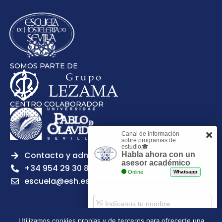
SOMOS PARTE DE
CENTRO COLABORADOR
Canal de información
sobre programas de
estudio🎓
Contacto y admisiones
Habla ahora con un
asesor académico
+34 954 29 30 81
Online
Whatsapp
escuela@esh.es
Utilizamos cookies propias y de terceros para ofrecerte una