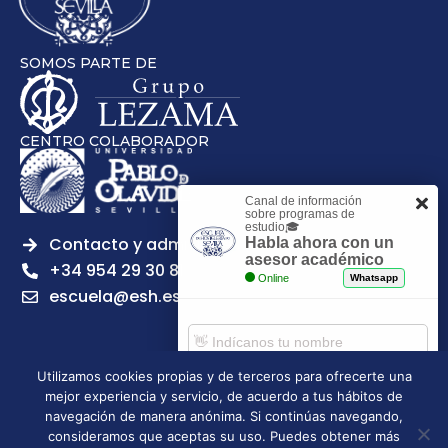
SOMOS PARTE DE
CENTRO COLABORADOR
Canal de información
sobre programas de
estudio🎓
Contacto y admisiones
Habla ahora con un
asesor académico
+34 954 29 30 81
Online
Whatsapp
escuela@esh.es
Utilizamos cookies propias y de terceros para ofrecerte una
mejor experiencia y servicio, de acuerdo a tus hábitos de
Aviso legal
Política de Privacidad
Política de Cookies
Comenzar chat
navegación de manera anónima. Si continúas navegando,
Política de calidad
Tablón de anuncios
consideramos que aceptas su uso. Puedes obtener más