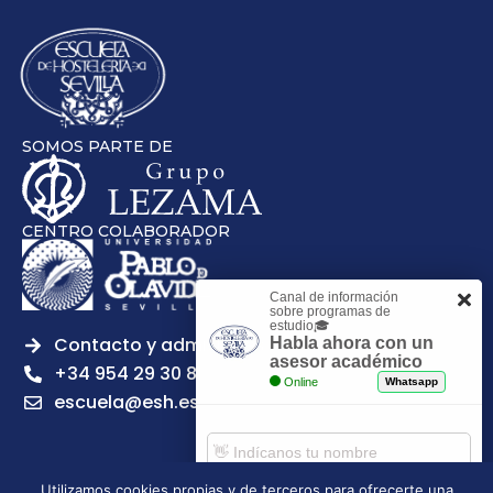
SOMOS PARTE DE
CENTRO COLABORADOR
Canal de información
sobre programas de
estudio🎓
Contacto y admisiones
Habla ahora con un
asesor académico
+34 954 29 30 81
Online
Whatsapp
escuela@esh.es
Utilizamos cookies propias y de terceros para ofrecerte una