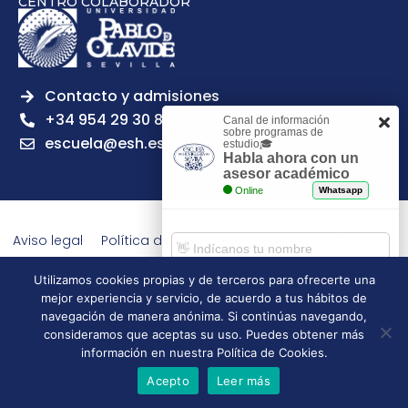
CENTRO COLABORADOR
Contacto y admisiones
+34 954 29 30 81
Canal de información
sobre programas de
escuela@esh.es
estudio🎓
Habla ahora con un
asesor académico
Online
Whatsapp
Aviso legal
Política de Privacidad
Política de Cookies
Política de calidad
Tablón de anuncios
Utilizamos cookies propias y de terceros para ofrecerte una
Escuela Superior de Hostelería de Sevilla | 2026 | Todos los
mejor experiencia y servicio, de acuerdo a tus hábitos de
derechos reservados
Comenzar chat
navegación de manera anónima. Si continúas navegando,
consideramos que aceptas su uso. Puedes obtener más
información en nuestra Política de Cookies.
Acepto
Leer más