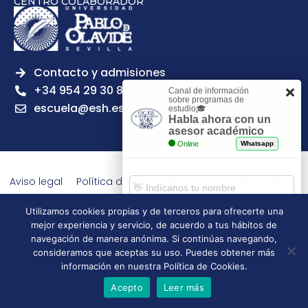
CENTRO COLABORADOR
Contacto y admisiones
+34 954 29 30 81
Canal de información
sobre programas de
escuela@esh.es
estudio🎓
Habla ahora con un
asesor académico
Online
Whatsapp
Aviso legal
Política de Privacidad
Política de Cookies
Política de calidad
Tablón de anuncios
Utilizamos cookies propias y de terceros para ofrecerte una
Escuela Superior de Hostelería de Sevilla | 2026 | Todos los
mejor experiencia y servicio, de acuerdo a tus hábitos de
derechos reservados
Comenzar chat
navegación de manera anónima. Si continúas navegando,
consideramos que aceptas su uso. Puedes obtener más
información en nuestra Política de Cookies.
Acepto
Leer más