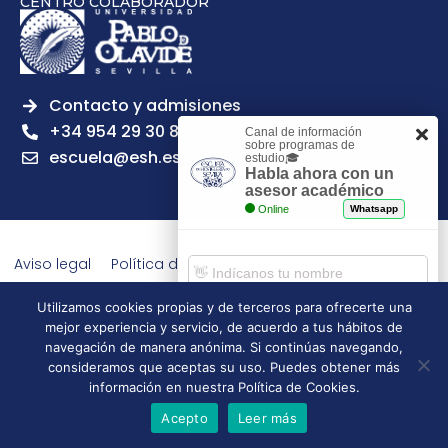
CENTRO COLABORADOR
Contacto y admisiones
+34 954 29 30 81
Canal de información
sobre programas de
escuela@esh.es
estudio🎓
Habla ahora con un
asesor académico
Online
Whatsapp
Aviso legal
Política de Privacidad
Política de Cookies
Política de calidad
Tablón de anuncios
Utilizamos cookies propias y de terceros para ofrecerte una
Escuela Superior de Hostelería de Sevilla | 2026 | Todos los
mejor experiencia y servicio, de acuerdo a tus hábitos de
derechos reservados
Comenzar chat
navegación de manera anónima. Si continúas navegando,
consideramos que aceptas su uso. Puedes obtener más
información en nuestra Política de Cookies.
Acepto
Leer más