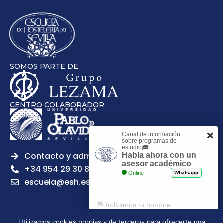
SOMOS PARTE DE
CENTRO COLABORADOR
Canal de información
sobre programas de
estudio🎓
Contacto y admisiones
Habla ahora con un
asesor académico
+34 954 29 30 81
Online
Whatsapp
escuela@esh.es
Utilizamos cookies propias y de terceros para ofrecerte una