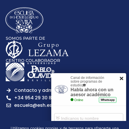
SOMOS PARTE DE
CENTRO COLABORADOR
Canal de información
sobre programas de
estudio🎓
Contacto y admisiones
Habla ahora con un
asesor académico
+34 954 29 30 81
Online
Whatsapp
escuela@esh.es
Utilizamos cookies propias y de terceros para ofrecerte una