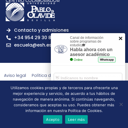
CENTRO COLABORADOR
Contacto y admisiones
+34 954 29 30 81
Canal de información
sobre programas de
escuela@esh.es
estudio🎓
Habla ahora con un
asesor académico
Online
Whatsapp
Aviso legal
Política de Privacidad
Política de Cookies
Política de calidad
Tablón de anuncios
Utilizamos cookies propias y de terceros para ofrecerte una
Escuela Superior de Hostelería de Sevilla | 2026 | Todos los
mejor experiencia y servicio, de acuerdo a tus hábitos de
derechos reservados
Comenzar chat
navegación de manera anónima. Si continúas navegando,
consideramos que aceptas su uso. Puedes obtener más
información en nuestra Política de Cookies.
Acepto
Leer más