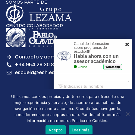
SOMOS PARTE DE
CENTRO COLABORADOR
Canal de información
sobre programas de
estudio🎓
Contacto y admisiones
Habla ahora con un
asesor académico
+34 954 29 30 81
Online
Whatsapp
escuela@esh.es
Utilizamos cookies propias y de terceros para ofrecerte una
mejor experiencia y servicio, de acuerdo a tus hábitos de
Aviso legal
Política de Privacidad
Política de Cookies
Comenzar chat
navegación de manera anónima. Si continúas navegando,
Política de calidad
Tablón de anuncios
consideramos que aceptas su uso. Puedes obtener más
Escuela Superior de Hostelería de Sevilla | 2026 | Todos los
información en nuestra Política de Cookies.
derechos reservados
Acepto
Leer más