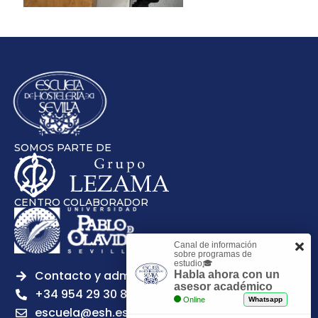
SOMOS PARTE DE
CENTRO COLABORADOR
Canal de información
sobre programas de
estudio🎓
Contacto y admisiones
Habla ahora con un
asesor académico
+34 954 29 30 81
Online
Whatsapp
escuela@esh.es