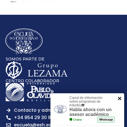
SOMOS PARTE DE
CENTRO COLABORADOR
Canal de información
sobre programas de
estudio🎓
Contacto y admisiones
Habla ahora con un
asesor académico
+34 954 29 30 81
Online
Whatsapp
escuela@esh.es