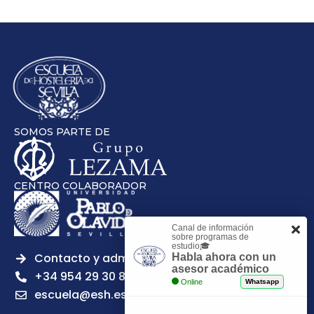
SOMOS PARTE DE
CENTRO COLABORADOR
Canal de información
sobre programas de
estudio🎓
Contacto y admisiones
Habla ahora con un
asesor académico
+34 954 29 30 81
Online
Whatsapp
escuela@esh.es