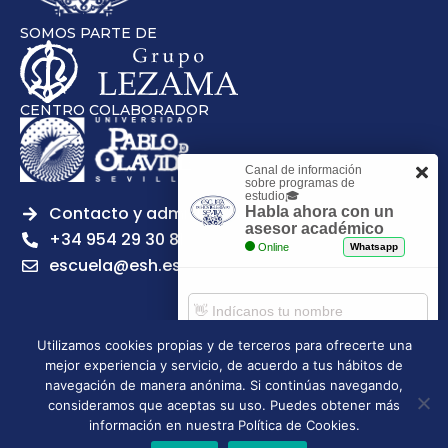
SOMOS PARTE DE
CENTRO COLABORADOR
Canal de información
sobre programas de
estudio🎓
Contacto y admisiones
Habla ahora con un
asesor académico
+34 954 29 30 81
Online
Whatsapp
escuela@esh.es
Utilizamos cookies propias y de terceros para ofrecerte una
mejor experiencia y servicio, de acuerdo a tus hábitos de
Aviso legal
Política de Privacidad
Política de Cookies
Comenzar chat
navegación de manera anónima. Si continúas navegando,
Política de calidad
Tablón de anuncios
consideramos que aceptas su uso. Puedes obtener más
Escuela Superior de Hostelería de Sevilla | 2026 | Todos los
información en nuestra Política de Cookies.
derechos reservados