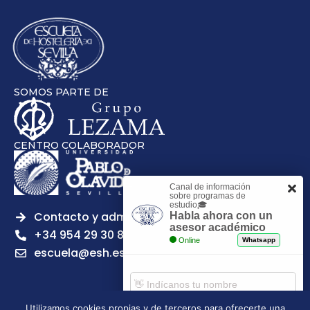
SOMOS PARTE DE
CENTRO COLABORADOR
Canal de información
sobre programas de
estudio🎓
Contacto y admisiones
Habla ahora con un
asesor académico
+34 954 29 30 81
Online
Whatsapp
escuela@esh.es
Utilizamos cookies propias y de terceros para ofrecerte una