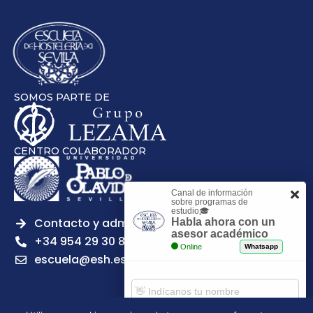
SOMOS PARTE DE
CENTRO COLABORADOR
Canal de información
sobre programas de
estudio🎓
Contacto y admisiones
Habla ahora con un
asesor académico
+34 954 29 30 81
Online
Whatsapp
escuela@esh.es