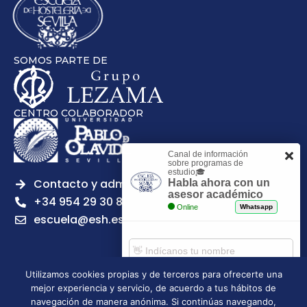
SOMOS PARTE DE
CENTRO COLABORADOR
Canal de información
sobre programas de
estudio🎓
Contacto y admisiones
Habla ahora con un
asesor académico
+34 954 29 30 81
Online
Whatsapp
escuela@esh.es
Utilizamos cookies propias y de terceros para ofrecerte una
mejor experiencia y servicio, de acuerdo a tus hábitos de
Aviso legal
Política de Privacidad
Política de Cookies
Comenzar chat
navegación de manera anónima. Si continúas navegando,