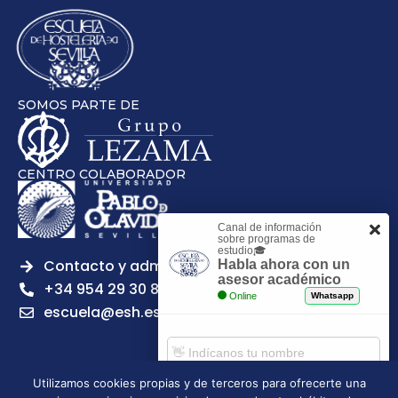
SOMOS PARTE DE
CENTRO COLABORADOR
Canal de información
sobre programas de
estudio🎓
Contacto y admisiones
Habla ahora con un
asesor académico
+34 954 29 30 81
Online
Whatsapp
escuela@esh.es
Utilizamos cookies propias y de terceros para ofrecerte una