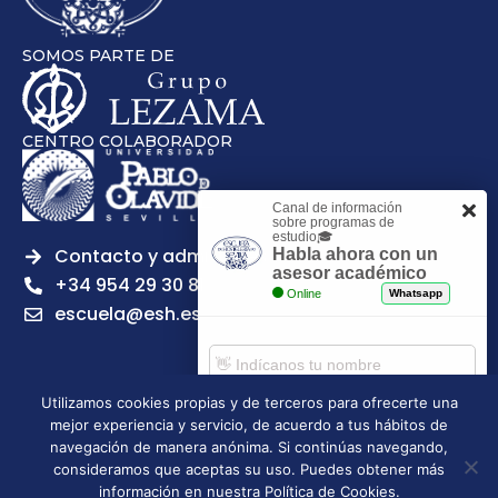
SOMOS PARTE DE
CENTRO COLABORADOR
Canal de información
sobre programas de
estudio🎓
Contacto y admisiones
Habla ahora con un
asesor académico
+34 954 29 30 81
Online
Whatsapp
escuela@esh.es
Utilizamos cookies propias y de terceros para ofrecerte una
mejor experiencia y servicio, de acuerdo a tus hábitos de
Aviso legal
Política de Privacidad
Política de Cookies
Comenzar chat
navegación de manera anónima. Si continúas navegando,
Política de calidad
Tablón de anuncios
consideramos que aceptas su uso. Puedes obtener más
Escuela Superior de Hostelería de Sevilla | 2026 | Todos los
información en nuestra Política de Cookies.