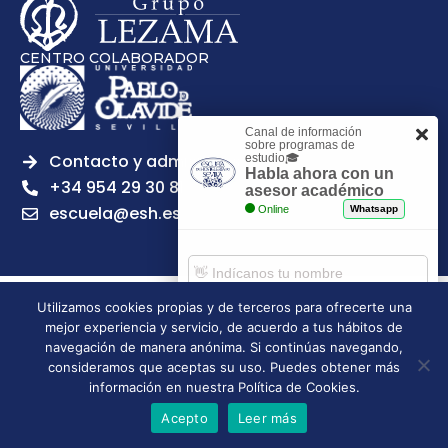
CENTRO COLABORADOR
Canal de información
sobre programas de
Contacto y admisiones
estudio🎓
Habla ahora con un
+34 954 29 30 81
asesor académico
escuela@esh.es
Online
Whatsapp
Utilizamos cookies propias y de terceros para ofrecerte una
Aviso legal
Política de Privacidad
Política de Cookies
mejor experiencia y servicio, de acuerdo a tus hábitos de
Comenzar chat
Política de calidad
Tablón de anuncios
navegación de manera anónima. Si continúas navegando,
consideramos que aceptas su uso. Puedes obtener más
Escuela Superior de Hostelería de Sevilla | 2026 | Todos los
información en nuestra Política de Cookies.
derechos reservados
Acepto
Leer más