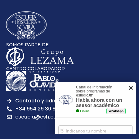
SOMOS PARTE DE
CENTRO COLABORADOR
Canal de información
sobre programas de
estudio🎓
Contacto y admisiones
Habla ahora con un
asesor académico
+34 954 29 30 81
Online
Whatsapp
escuela@esh.es