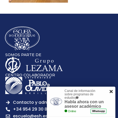
SOMOS PARTE DE
CENTRO COLABORADOR
Canal de información
sobre programas de
estudio🎓
Contacto y admisiones
Habla ahora con un
asesor académico
+34 954 29 30 81
Online
Whatsapp
escuela@esh.es