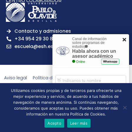
CENTRO COLABORADOR
Contacto y admisiones
+34 954 29 30 81
Canal de información
sobre programas de
escuela@esh.es
estudio🎓
Habla ahora con un
asesor académico
Online
Whatsapp
Aviso legal
Política de Privacidad
Política de Cookies
Política de calidad
Tablón de anuncios
Utilizamos cookies propias y de terceros para ofrecerte una
Escuela Superior de Hostelería de Sevilla | 2026 | Todos los
mejor experiencia y servicio, de acuerdo a tus hábitos de
derechos reservados
Comenzar chat
navegación de manera anónima. Si continúas navegando,
consideramos que aceptas su uso. Puedes obtener más
información en nuestra Política de Cookies.
Acepto
Leer más