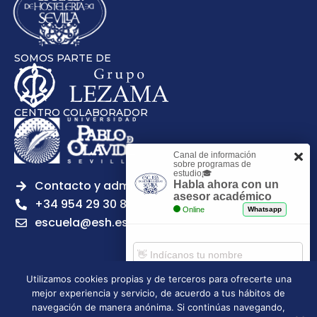
SOMOS PARTE DE
CENTRO COLABORADOR
Canal de información
sobre programas de
estudio🎓
Contacto y admisiones
Habla ahora con un
asesor académico
+34 954 29 30 81
Online
Whatsapp
escuela@esh.es
Utilizamos cookies propias y de terceros para ofrecerte una
mejor experiencia y servicio, de acuerdo a tus hábitos de
Aviso legal
Política de Privacidad
Política de Cookies
Comenzar chat
navegación de manera anónima. Si continúas navegando,